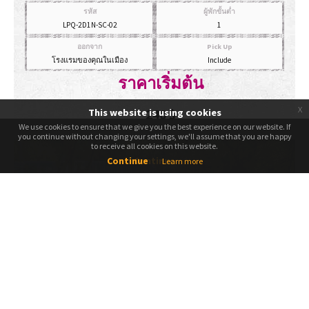
รหัส
ผู้พักขั้นต่ำ
LPQ-2D1N-SC-02
1
ออกจาก
Pick Up
โรงแรมของคุณในเมือง
Include
ราคาเริ่มต้น
x
240
$
This website is using cookies
We use cookies to ensure that we give you the best experience on our website. If
We use cookies to ensure that we give you the best experience on our website. If
you continue without changing your settings, we'll assume that you are happy
you continue without changing your settings, we'll assume that you are happy
to receive all cookies on this website.
to receive all cookies on this website.
Continue
Continue
Learn more