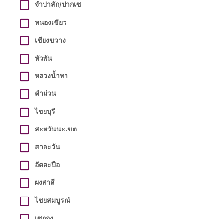
จำปาสัก/ปากเซ
หนองเขียว
เชียงขวาง
หัวพัน
หลวงน้ำทา
คำม่วน
ไชยบุรี
สะหวันนะเขต
สาละวัน
อัตตะปือ
ผงสาลี
ไชยสมบูรณ์
เซกอง