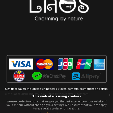
Sign up today for the latest exciting news, videos, contests, promotions and offers
of the Lao tourism industry, as curated by the Discover Laos team
x
This website is using cookies
We use cookies to ensure that we give you the best experience on our website. If
We use cookies to ensure that we give you the best experience on our website. If
you continue without changing your settings, we'll assume that you are happy
you continue without changing your settings, we'll assume that you are happy
to receive all cookies on this website.
to receive all cookies on this website.