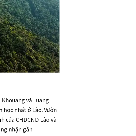
g Khouang và Luang
h học nhất ở Lào. Vườn
inh của CHDCND Lào và
ông nhận gần