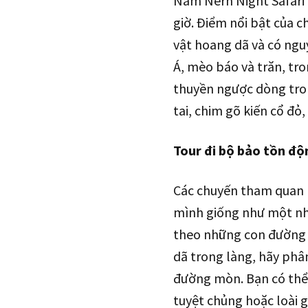
Nam Nern Night Safari
giờ. Điểm nổi bật của c
vật hoang dã và có ngu
Á, mèo báo và trăn, tr
thuyền ngược dòng tron
tai, chim gõ kiến cổ đỏ, v
Tour đi bộ bảo tồn độ
Các chuyến tham quan l
mình giống như một nhà
theo những con đường m
dã trong làng, hãy phâ
đường mòn. Bạn có thể 
tuyệt chủng hoặc loài g