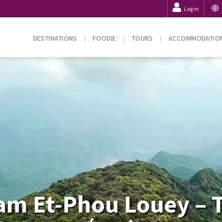
Log in
DESTINATIONS
FOODIE
TOURS
ACCOMMODATIO
am Et-Phou Louey – T