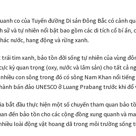
anh co của Tuyến đường Di sản Đông Bắc có cảnh qua
h sử và tự nhiên nổi bật bao gồm các di tích cổ bí ẩn, 
thác nước, hang động và rừng xanh.
 trái tim xanh, bảo tồn đời sống tự nhiên của vùng đô
cực kỳ quan trọng (oxy, nước và lâm sản) cho tất cả n
nhiều con sông trong đó có sông Nam Khan nổi tiếng 
hành bán đảo UNESCO ở Luang Prabang trước khi đổ 
ia bắt đầu thực hiện một số chuyến tham quan bảo t
 quan đến bảo tồn cho các cộng đồng xung quanh và ma
nhiều loài động vật hoang dã trong môi trường sống t