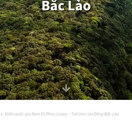
Bắc Lào
Vườn quốc gia Nam Et-Phou Louey – Trái tim của Đông Bắc Lào