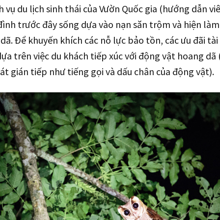
 vụ du lịch sinh thái của Vườn Quốc gia (hướng dẫn vi
đình trước đây sống dựa vào nạn săn trộm và hiện làm
ã. Để khuyến khích các nỗ lực bảo tồn, các ưu đãi tài
ựa trên việc du khách tiếp xúc với động vật hoang dã 
sát gián tiếp như tiếng gọi và dấu chân của động vật).