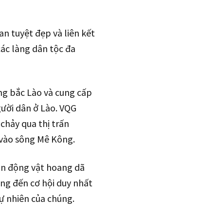
n tuyệt đẹp và liên kết
các làng dân tộc đa
ng bắc Lào và cung cấp
gười dân ở Lào. VQG
chảy qua thị trấn
vào sông Mê Kông.
ồn động vật hoang dã
ng đến cơ hội duy nhất
ự nhiên của chúng.