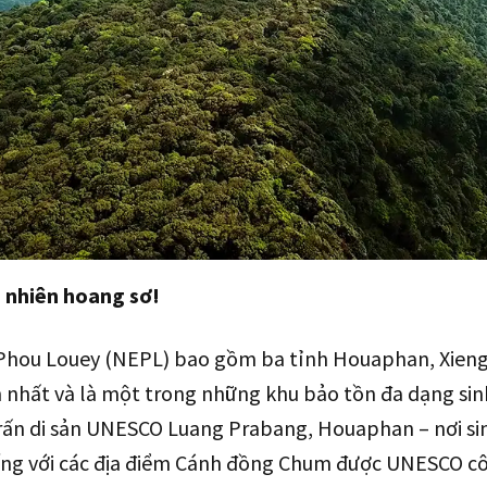
 nhiên hoang sơ!
Phou Louey (NEPL) bao gồm ba tỉnh Houaphan, Xien
n nhất và là một trong những khu bảo tồn đa dạng sin
trấn di sản UNESCO Luang Prabang, Houaphan – nơi s
iếng với các địa điểm Cánh đồng Chum được UNESCO c