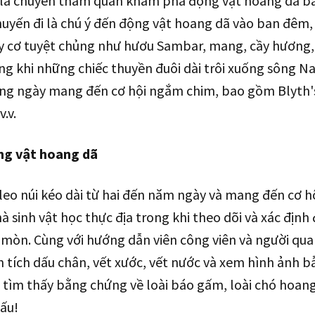
 là chuyến tham quan khám phá động vật hoang dã bằ
huyến đi là chú ý đến động vật hoang dã vào ban đêm,
y cơ tuyệt chủng như hươu Sambar, mang, cầy hương, 
ong khi những chiếc thuyền đuôi dài trôi xuống sông N
g ngày mang đến cơ hội ngắm chim, bao gồm Blyth's 
.v.
ng vật hoang dã
eo núi kéo dài từ hai đến năm ngày và mang đến cơ h
 sinh vật học thực địa trong khi theo dõi và xác định
òn. Cùng với hướng dẫn viên công viên và người qua
n tích dấu chân, vết xước, vết nước và xem hình ảnh 
tìm thấy bằng chứng về loài báo gấm, loài chó hoan
ấu!