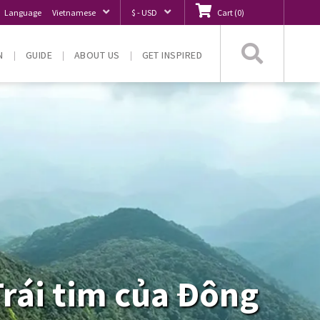
Language
Vietnamese
$ - USD
Cart
(
0
)
Searc
N
GUIDE
ABOUT US
GET INSPIRED
rái tim của Đông