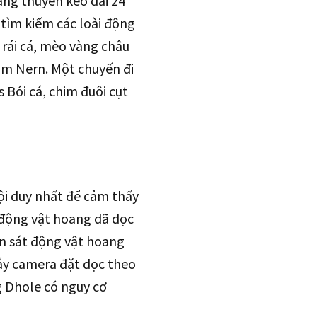
ng thuyền kéo dài 24
 tìm kiếm các loài động
rái cá, mèo vàng châu
am Nern. Một chuyến đi
Bói cá, chim đuôi cụt
ội duy nhất để cảm thấy
 động vật hoang dã dọc
n sát động vật hoang
bẫy camera đặt dọc theo
g Dhole có nguy cơ