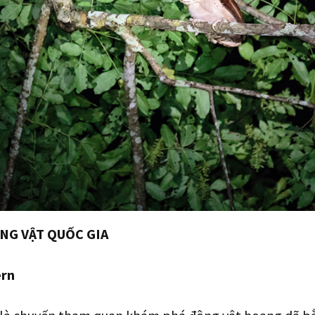
NG VẬT QUỐC GIA
rn