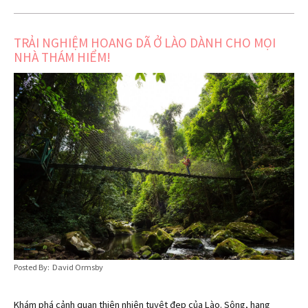
TRẢI NGHIỆM HOANG DÃ Ở LÀO DÀNH CHO MỌI
NHÀ THÁM HIỂM!
Posted By: David Ormsby
Khám phá cảnh quan thiên nhiên tuyệt đẹp của Lào. Sông, hang