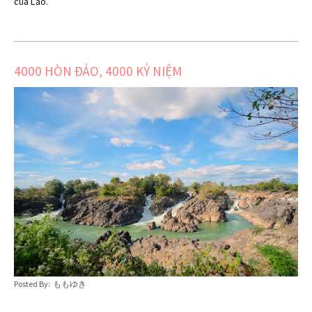
của Lào.
4000 HÒN ĐẢO, 4000 KỶ NIỆM
Posted By: ももゆき