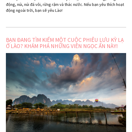
động, núi, núi đá vôi, rừng rậm và thác nước. Nếu bạn yêu thích hoạt
động ngoài trời, bạn sẽ yêu Lào!
BẠN ĐANG TÌM KIẾM MỘT CUỘC PHIÊU LƯU KỲ LẠ
Ở LÀO? KHÁM PHÁ NHỮNG VIÊN NGỌC ẨN NÀY!