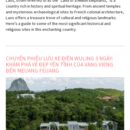
Laos, often referred to as the "Land of a Million Elephants," is a
country rich in history and spiritual heritage. From ancient temples
and mysterious archaeological sites to French colonial architecture,
Laos offers a treasure trove of cultural and religious landmarks.
Here’s a guide to some of the most significant historical and
religious sites in this enchanting country.
CHUYẾN PHIÊU LƯU XE ĐIỆN WULING 3 NGÀY:
KHÁM PHÁ VẺ ĐẸP YÊN TĨNH CỦA VANG VIENG
ĐẾN MEUANG FEUANG