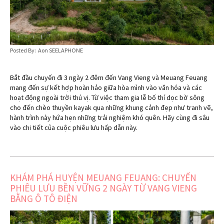
Posted By: Aon SEELAPHONE
Bắt đầu chuyến đi 3 ngày 2 đêm đến Vang Vieng và Meuang Feuang
mang đến sự kết hợp hoàn hảo giữa hòa mình vào văn hóa và các
hoạt động ngoài trời thú vị. Từ việc tham gia lễ bố thí dọc bờ sông
cho đến chèo thuyền kayak qua những khung cảnh đẹp như tranh vẽ,
hành trình này hứa hẹn những trải nghiệm khó quên. Hãy cùng đi sâu
vào chi tiết của cuộc phiêu lưu hấp dẫn này.
KHÁM PHÁ HUYỆN MEUANG FEUANG: CHUYẾN
PHIÊU LƯU BỀN VỮNG 2 NGÀY TỪ VANG VIENG
BẰNG Ô TÔ ĐIỆN