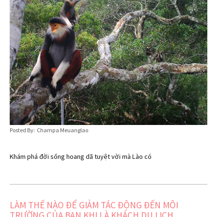
Posted By: Champa Meuanglao
Khám phá đời sống hoang dã tuyệt vời mà Lào có
LÀM THẾ NÀO ĐỂ GIẢM TÁC ĐỘNG ĐẾN MÔI
TRƯỜNG CỦA BẠN KHI LÀ KHÁCH DU LỊCH