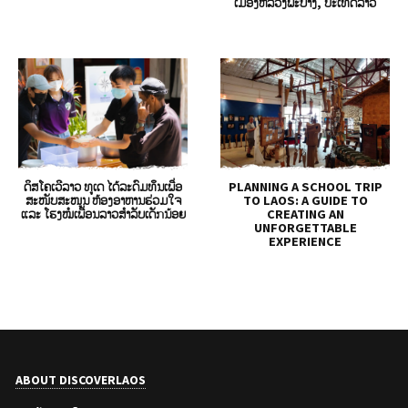
ເມືອງຫລວງພະບາງ, ປະເທດລາວ
ດິສໂຄເວີລາວ ທູເດ ໄດ້ລະດົມທຶນເພື່ອ
PLANNING A SCHOOL TRIP
ສະໜັບສະໜູນ ຫ້ອງອາຫານຮ່ວມໃຈ
TO LAOS: A GUIDE TO
ແລະ ໂຮງໝໍເພື່ອນລາວສຳລັບເດັກນ້ອຍ
CREATING AN
UNFORGETTABLE
EXPERIENCE
ABOUT DISCOVERLAOS