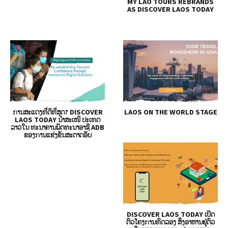
MY LAO TOURS REBRANDS
AS DISCOVER LAOS TODAY
ການສະແດງທີ່ດີທີ່ສຸດ? DISCOVER
LAOS ON THE WORLD STAGE
LAOS TODAY ນໍາສະເໜີ ປະເທດ
ລາວໃນ ທະນາຄານພັດທະນາອາຊີ ADB
ຂອງການແຂ່ງຂັນສະຕາດອັບ
DISCOVER LAOS TODAY ເປີດ
ຕົວໂຄງການທົດລອງ ສົ່ງອາຫານຢູ່ຕົວ