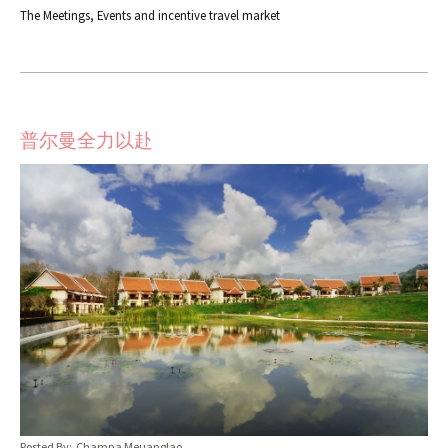
The Meetings, Events and incentive travel market
普尔曼全力以赴
Posted By: Champa Meuanglao