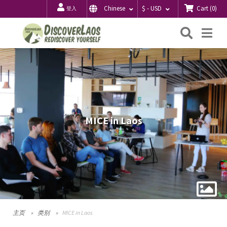
Cart
(
0
)
Chinese
$ - USD
登入
搜
Me
索
MICE in Laos
主页
类别
MICE in Laos