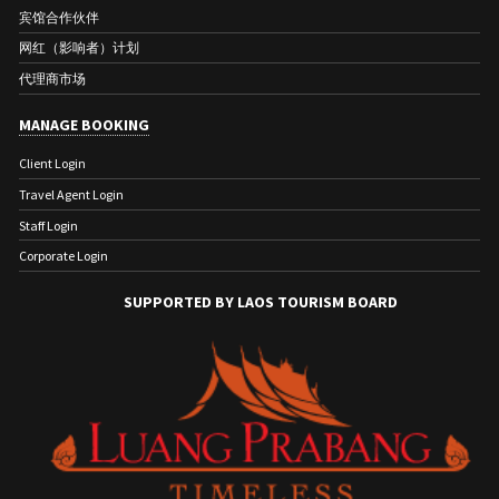
宾馆合作伙伴
网红（影响者）计划
代理商市场
MANAGE BOOKING
Client Login
Travel Agent Login
Staff Login
Corporate Login
SUPPORTED BY LAOS TOURISM BOARD