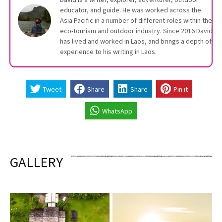
educator, and guide. He was worked across the
Asia Pacific in a number of different roles within the
eco-tourism and outdoor industry. Since 2016 David
has lived and worked in Laos, and brings a depth of
experience to his writing in Laos.
Tweet
Share
Share
Pin it
WhatsApp
GALLERY